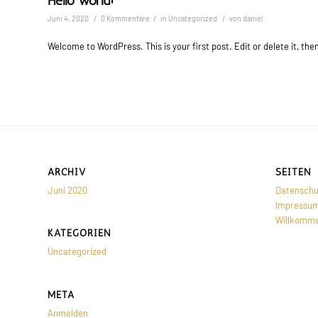
Hello world!
/
/
/
Juni 4, 2020
0 Kommentare
in
Uncategorized
von
daniel
Welcome to WordPress. This is your first post. Edit or delete it, then
ARCHIV
SEITEN
Juni 2020
Datenschu
Impressu
Willkomm
KATEGORIEN
Uncategorized
META
Anmelden